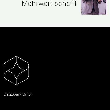
Mehrwert schafft
D
ataSpark GmbH