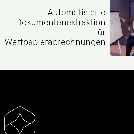
Automatisierte
Dokumentenextraktion
für
Wertpapierabrechnungen