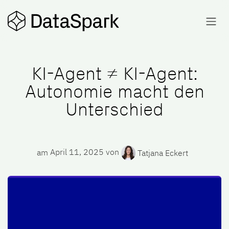
Skip to Content
KI-Agent ≠ KI-Agent:
Autonomie macht den
Unterschied
am
April 11, 2025
von
Tatjana Eckert