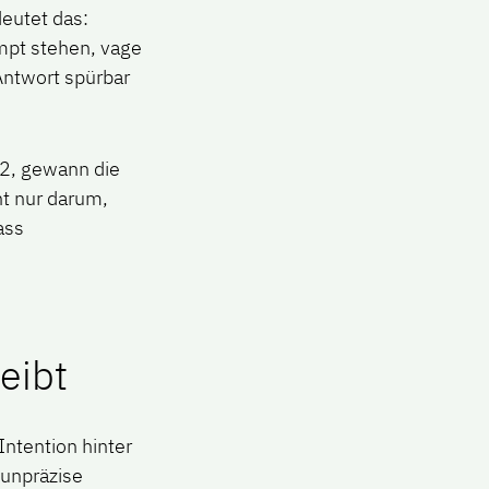
deutet das:
mpt stehen, vage
Antwort spürbar
22, gewann die
ht nur darum,
ass
eibt
ntention hinter
 unpräzise