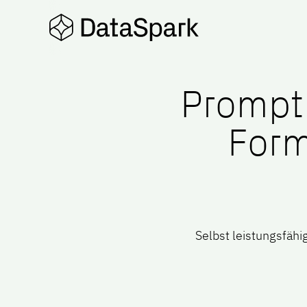
Skip to Content
Übersicht
co
Prompt 
Form
Selbst leistungsfähi