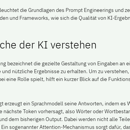
eleuchtet die Grundlagen des Prompt Engineerings und ze
en und Frameworks, wie sich die Qualität von KI-Ergebn
.
ache der KI verstehen
ng bezeichnet die gezielte Gestaltung von Eingaben an e
e und nützliche Ergebnisse zu erhalten. Um zu verstehen
i eine Rolle spielt, hilft ein kurzer Blick auf die Funktio
gt erzeugt ein Sprachmodell seine Antworten, indem es W
e nächste Token vorhersagt, also Wörter oder Wortbestan
nd dem bisherigen Output. Dabei werden nicht alle Teil
: Ein sogenannter Attention-Mechanismus sorgt dafür, da