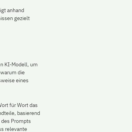
igt anhand
issen gezielt
in KI-Modell, um
, warum die
nsweise eines
ort für Wort das
dteile, basierend
e des Prompts
ss relevante