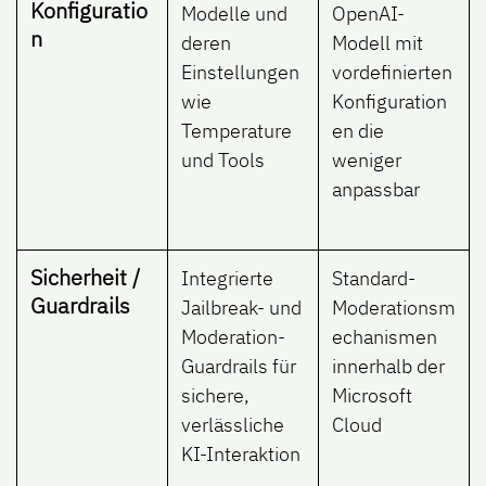
Konfiguratio
Modelle und
OpenAI-
n
deren
Modell mit
Einstellungen
vordefinierten
wie
Konfiguration
Temperature
en die
und Tools
weniger
anpassbar
Sicherheit /
Integrierte
Standard-
Guardrails
Jailbreak- und
Moderationsm
Moderation-
echanismen
Guardrails für
innerhalb der
sichere,
Microsoft
verlässliche
Cloud
KI-Interaktion