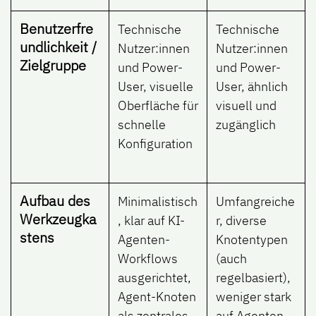
Benutzerfre
Technische
Technische
undlichkeit /
Nutzer:innen
Nutzer:innen
Zielgruppe
und Power-
und Power-
User, visuelle
User, ähnlich
Oberfläche für
visuell und
schnelle
zugänglich
Konfiguration
Aufbau des
Minimalistisch
Umfangreiche
Werkzeugka
, klar auf KI-
r, diverse
stens
Agenten-
Knotentypen
Workflows
(auch
ausgerichtet,
regelbasiert),
Agent-Knoten
weniger stark
als zentrales
auf Agenten-