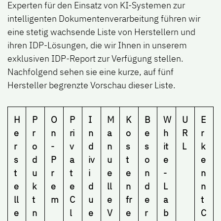
Experten für den Einsatz von KI-Systemen zur
intelligenten Dokumentenverarbeitung führen wir
eine stetig wachsende Liste von Herstellern und
ihren IDP-Lösungen, die wir Ihnen in unserem
exklusiven IDP-Report zur Verfügung stellen.
Nachfolgend sehen sie eine kurze, auf fünf
Hersteller begrenzte Vorschau dieser Liste.
H
P
O
P
I
M
K
B
W
U
E
e
r
n
ri
n
a
o
e
h
R
r
r
o
-
v
d
n
s
s
it
L
k
s
d
P
a
iv
u
t
o
e
e
t
u
r
t
i
e
e
n
-
n
e
k
e
e
d
ll
n
d
L
n
ll
t
m
C
u
e
fr
e
a
t
e
n
l
e
V
e
r
b
C