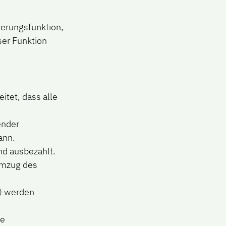
ierungsfunktion,
ser Funktion
itet, dass alle
ender
ann.
nd ausbezahlt.
 Umzug des
e) werden
de