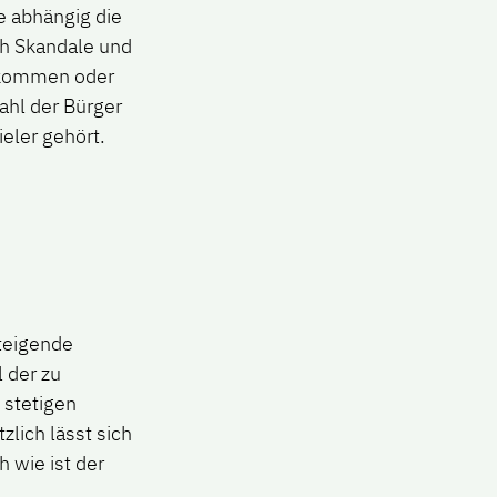
ie abhängig die
ch Skandale und
bekommen oder
ahl der Bürger
eler gehört.
teigende
 der zu
 stetigen
lich lässt sich
 wie ist der