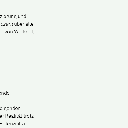
nzierung und
rozent
über alle
en von Workout,
hende
teigender
r Realität trotz
Potenzial zur