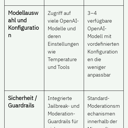
Modellausw
Zugriff auf
3–4
ahl und
viele OpenAI-
verfügbare
Konfiguratio
Modelle und
OpenAI-
n
deren
Modell mit
Einstellungen
vordefinierten
wie
Konfiguration
Temperature
en die
und Tools
weniger
anpassbar
Sicherheit /
Integrierte
Standard-
Guardrails
Jailbreak- und
Moderationsm
Moderation-
echanismen
Guardrails für
innerhalb der