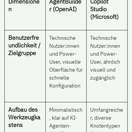
Dimensione
AgentBuilde
Copilot
n
r (OpenAI)
Studio
(Microsoft)
Benutzerfre
Technische
Technische
undlichkeit /
Nutzer:innen
Nutzer:innen
Zielgruppe
und Power-
und Power-
User, visuelle
User, ähnlich
Oberfläche für
visuell und
schnelle
zugänglich
Konfiguration
Aufbau des
Minimalistisch
Umfangreiche
Werkzeugka
, klar auf KI-
r, diverse
stens
Agenten-
Knotentypen