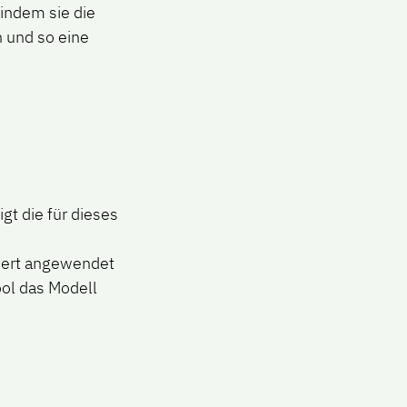
indem sie die
n und so eine
:
gt die für dieses
iert angewendet
ool das Modell