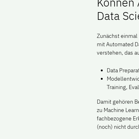
Können 
Data Sci
Zunächst einmal i
mit Automated Dat
verstehen, das 
Data Prepara
Modellentwi
Training, Ev
Damit gehören Ber
zu Machine Learn
fachbezogene Erk
(noch
) nicht dur