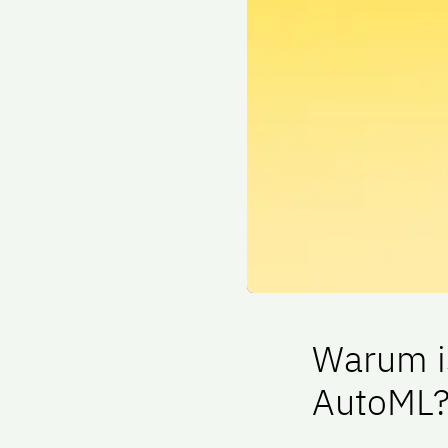
Waru​m is
AutoML