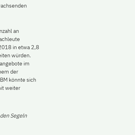
 wachsenden
nzahl an
achleute
2018 in etwa 2,8
eiten würden.
nangebote im
inem der
IBM könnte sich
it weiter
 den Segeln