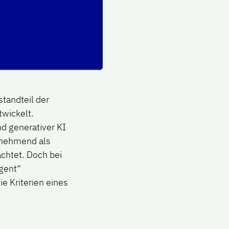
standteil der
twickelt.
d generativer KI
unehmend als
achtet. Doch bei
Agent“
e Kriterien eines