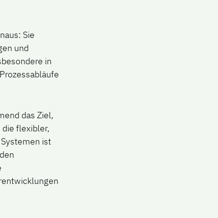
naus: Sie
ngen und
nsbesondere in
 Prozessabläufe
mend das Ziel,
ie flexibler,
 Systemen ist
 den
e
erentwicklungen