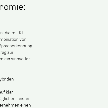
onomie:
, die mit KI-
ombination von
 Spracherkennung
rag zur
n ein sinnvoller
hybriden
uf klar
glichen, leisten
Unternehmen einen