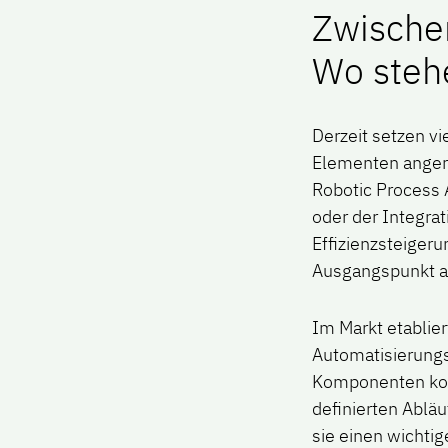
Zwische
Wo steh
Derzeit setzen v
Elementen angere
Robotic Process
oder der Integrat
Effizienzsteigeru
Ausgangspunkt au
Im Markt etablie
Automatisierungs
Komponenten komb
definierten Ablä
sie einen wichtig