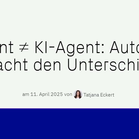
mpany
Jobs
Blog
nt ≠ KI-Agent: Au
cht den Untersch
am
11. April 2025
von
Tatjana Eckert