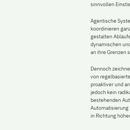
sinnvollen Einsti
Agentische Syste
koordinieren gan
gestalten Abläufe
dynamischen und 
an ihre Grenzen 
Dennoch zeichnet
von regelbasiert
proaktiver und a
jedoch kein radik
bestehenden Auto
Automatisierung i
in Richtung höhe