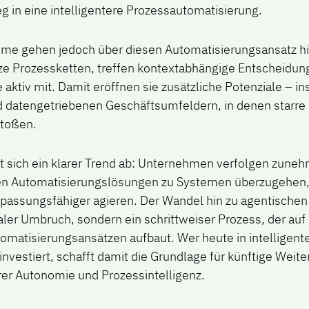
eg in eine intelligentere Prozessautomatisierung.
me gehen jedoch über diesen Automatisierungsansatz hi
ze Prozessketten, treffen kontextabhängige Entscheidu
 aktiv mit. Damit eröffnen sie zusätzliche Potenziale – i
datengetriebenen Geschäftsumfeldern, in denen starre
stoßen.
 sich ein klarer Trend ab: Unternehmen verfolgen zuneh
en Automatisierungslösungen zu Systemen überzugehen, d
npassungsfähiger agieren. Der Wandel hin zu agentischen
aler Umbruch, sondern ein schrittweiser Prozess, der auf
matisierungsansätzen aufbaut. Wer heute in intelligent
nvestiert, schafft damit die Grundlage für künftige Weit
rer Autonomie und Prozessintelligenz.