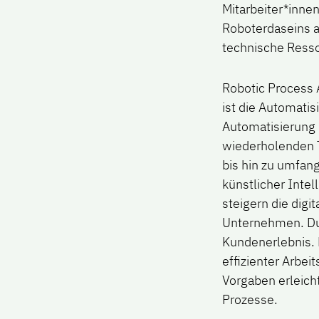
Mitarbeiter*innen
Roboterdaseins a
technische Resso
Robotic Process 
ist die Automati
Automatisierung 
wiederholenden T
bis hin zu umfan
künstlicher Inte
steigern die digi
Unternehmen. Du
Kundenerlebnis. 
effizienter Arbe
Vorgaben erleich
Prozesse.