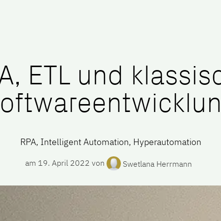
mpany
Jobs
Blog
A, ETL und klassis
oftwareentwicklu
RPA, Intelligent Automation, Hyperautomation
am
19. April 2022
von
Swetlana Herrmann