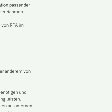
ation passender
nder Rahmen
 von RPA im
ter anderem von
 benötigen und
ng leisten.
ten aus internen