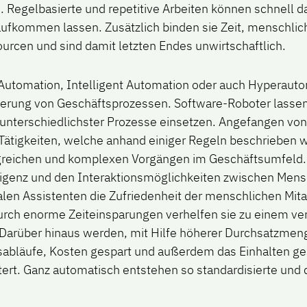
. Regelbasierte und repetitive Arbeiten können schnell d
ufkommen lassen. Zusätzlich binden sie Zeit, menschlic
urcen und sind damit letzten Endes unwirtschaftlich.
Automation, Intelligent Automation oder auch Hyperauto
sierung von Geschäftsprozessen. Software-Roboter lassen
unterschiedlichster Prozesse einsetzen. Angefangen von 
ätigkeiten, welche anhand einiger Regeln beschrieben 
greichen und komplexen Vorgängen im Geschäftsumfeld. 
lligenz und den Interaktionsmöglichkeiten zwischen Men
talen Assistenten die Zufriedenheit der menschlichen Mit
rch enorme Zeiteinsparungen verhelfen sie zu einem ve
Darüber hinaus werden, mit Hilfe höherer Durchsatzmen
itsabläufe, Kosten gespart und außerdem das Einhalten ge
tert. Ganz automatisch entstehen so standardisierte und