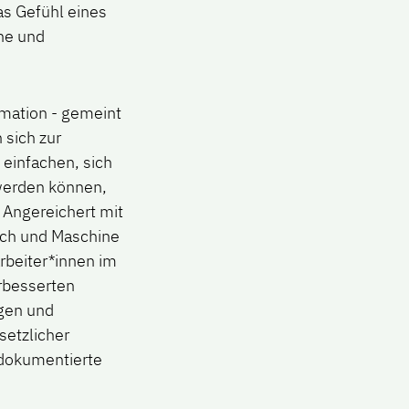
as Gefühl eines
he und
mation - gemeint
 sich zur
einfachen, sich
werden können,
Angereichert mit
sch und Maschine
arbeiter*innen im
rbesserten
gen und
setzlicher
 dokumentierte