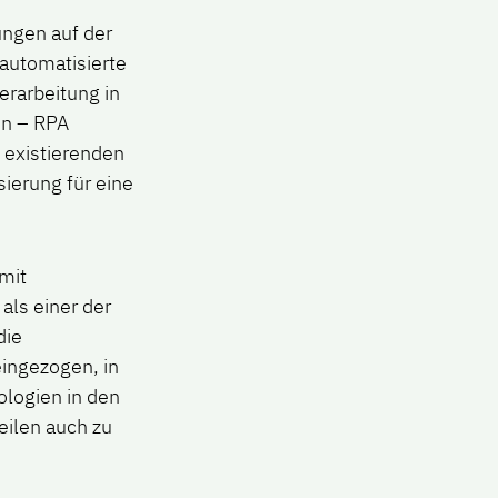
ungen auf der
automatisierte
rarbeitung in
en – RPA
s existierenden
ierung für eine
mit
als einer der
die
eingezogen, in
ologien in den
eilen auch zu