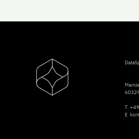
D
ataS
Mainz
60329
T +49
E
kon