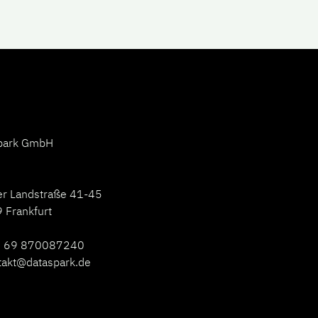
park GmbH
er Landstraße 41-45
 Frankfurt
 69 870087240
takt@dataspark.de